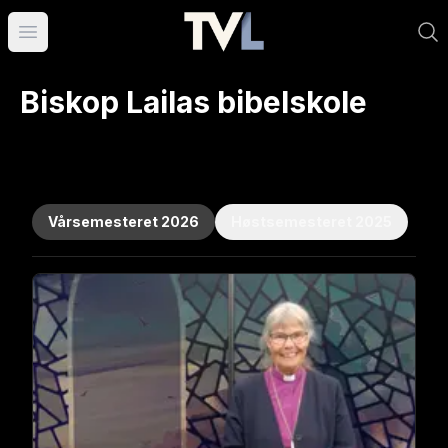
Åpne hovedmeny
Biskop Lailas bibelskole
Vårsemesteret 2026
Høstsemesteret 2025